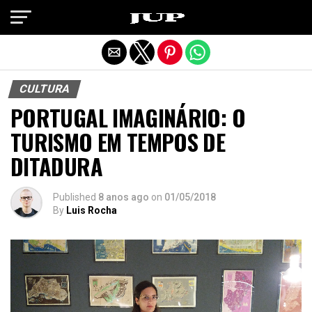
Exit mobile version
CULTURA
PORTUGAL IMAGINÁRIO: O
TURISMO EM TEMPOS DE
DITADURA
Published
8 anos ago
on
01/05/2018
By
Luis Rocha