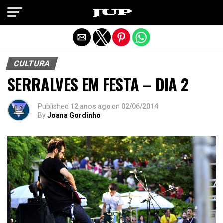
Exit mobile version
CULTURA
SERRALVES EM FESTA – DIA 2
Published
12 anos ago
on
02/06/2014
By
Joana Gordinho