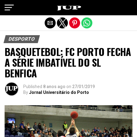
Exit mobile version
DESPORTO
BASQUETEBOL: FC PORTO FECHA
A SÉRIE IMBATÍVEL DO SL
BENFICA
Published
8 anos ago
on
27/01/2019
By
Jornal Universitário do Porto