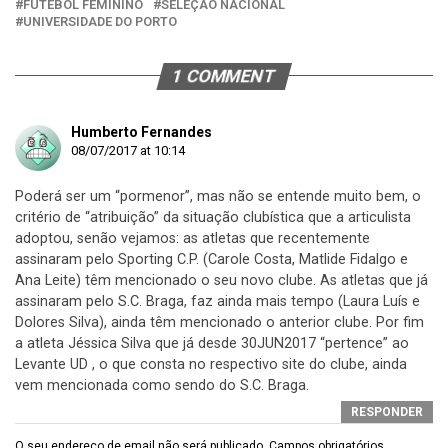
FUTEBOL FEMININO
SELEÇÃO NACIONAL
UNIVERSIDADE DO PORTO
1 COMMENT
Humberto Fernandes
08/07/2017 at 10:14
Poderá ser um “pormenor”, mas não se entende muito bem, o
critério de “atribuição” da situação clubística que a articulista
adoptou, senão vejamos: as atletas que recentemente
assinaram pelo Sporting C.P. (Carole Costa, Matlide Fidalgo e
Ana Leite) têm mencionado o seu novo clube. As atletas que já
assinaram pelo S.C. Braga, faz ainda mais tempo (Laura Luís e
Dolores Silva), ainda têm mencionado o anterior clube. Por fim
a atleta Jéssica Silva que já desde 30JUN2017 “pertence” ao
Levante UD , o que consta no respectivo site do clube, ainda
vem mencionada como sendo do S.C. Braga.
RESPONDER
O seu endereço de email não será publicado.
Campos obrigatórios