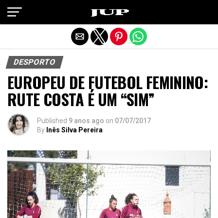
Exit mobile version
DESPORTO
EUROPEU DE FUTEBOL FEMININO:
RUTE COSTA É UM “SIM”
Published
9 anos ago
on
07/07/2017
By
Inês Silva Pereira