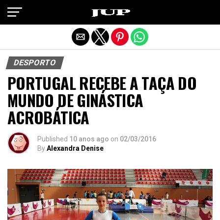
Exit mobile version
DESPORTO
PORTUGAL RECEBE A TAÇA DO
MUNDO DE GINÁSTICA
ACROBÁTICA
Published
10 anos ago
on
02/03/2016
By
Alexandra Denise