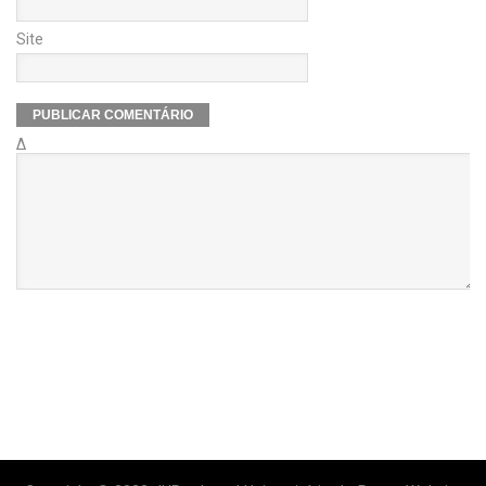
Site
Δ