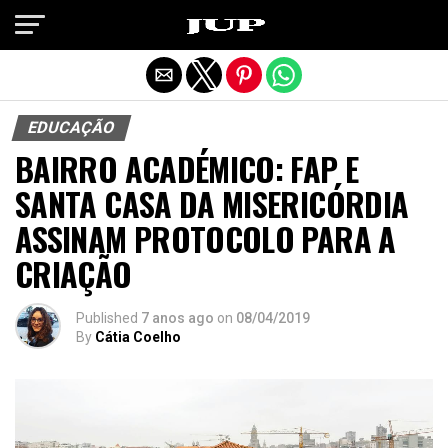
Exit mobile version
EDUCAÇÃO
BAIRRO ACADÉMICO: FAP E
SANTA CASA DA MISERICÓRDIA
ASSINAM PROTOCOLO PARA A
CRIAÇÃO
Published
7 anos ago
on
08/04/2019
By
Cátia Coelho