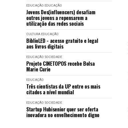
EDUCAÇÃO
EDUCAÇÃO
Jovens Des(influencers) desafiam
outros jovens a repensarem a
utilização das redes sociais
CULTURA
EDUCAÇÃO
BiblioLED - acesso gratuito e legal
aos livros digitais
EDUCAÇÃO
SOCIEDADE
Projeto CINETOPOS recebe Bolsa
Marie Curie
EDUCAÇÃO
Três cientistas da UP entre os mais
citados a nível mundial
EDUCAÇÃO
SOCIEDADE
Startup Hubisenior quer ser oferta
inovadora no envelhecimento digno