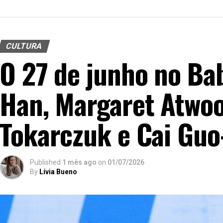
CULTURA
O 27 de junho no Ba
Han, Margaret Atwoo
Tokarczuk e Cai Guo
Published
1 mês ago
on
01/07/2026
By
Lívia Bueno