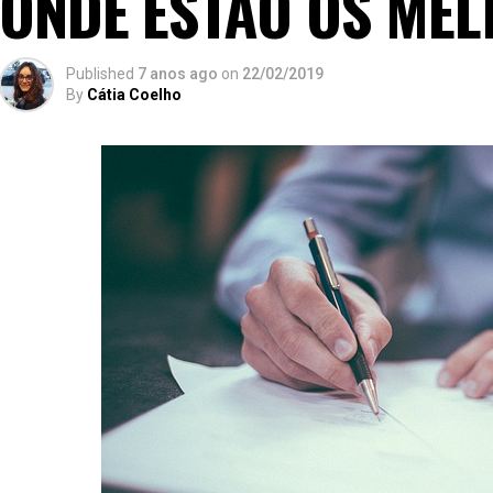
ONDE ESTÃO OS ME
Published
7 anos ago
on
22/02/2019
By
Cátia Coelho