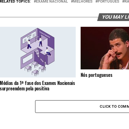
RELATED TOPICS:
EXAME NACIONAL
MELHORES
PORTUGUÊS
RA
YOU MAY L
Nós portugueses
Médias da 1ª fase dos Exames Nacionais
surpreendem pela positiva
CLICK TO COM