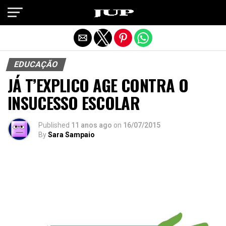
Exit mobile version
EDUCAÇÃO
JÁ T’EXPLICO AGE CONTRA O
INSUCESSO ESCOLAR
Published
11 anos ago
on
16/07/2015
By
Sara Sampaio