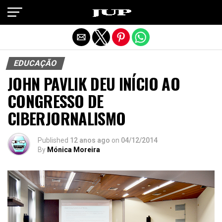
Exit mobile version
EDUCAÇÃO
JOHN PAVLIK DEU INÍCIO AO
CONGRESSO DE
CIBERJORNALISMO
Published
12 anos ago
on
04/12/2014
By
Mónica Moreira