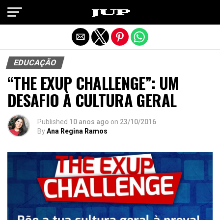
Exit mobile version
EDUCAÇÃO
“THE EXUP CHALLENGE”: UM
DESAFIO À CULTURA GERAL
Published
10 anos ago
on
23/10/2016
By
Ana Regina Ramos