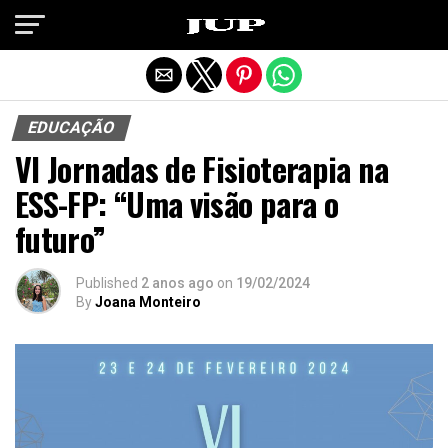
Exit mobile version
EDUCAÇÃO
VI Jornadas de Fisioterapia na
ESS-FP: “Uma visão para o
futuro”
Published
2 anos ago
on
19/02/2024
By
Joana Monteiro