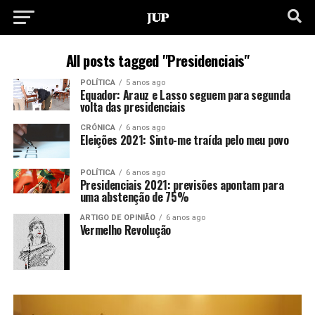
All posts tagged "Presidenciais"
POLÍTICA
5 anos ago
Equador: Arauz e Lasso seguem para segunda
volta das presidenciais
CRÓNICA
6 anos ago
Eleições 2021: Sinto-me traída pelo meu povo
POLÍTICA
6 anos ago
Presidenciais 2021: previsões apontam para
uma abstenção de 75%
ARTIGO DE OPINIÃO
6 anos ago
Vermelho Revolução