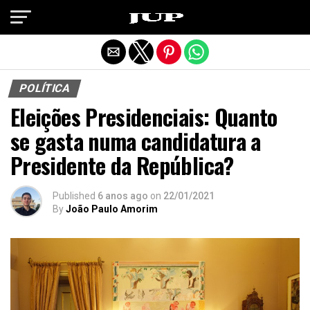
Exit mobile version
POLÍTICA
Eleições Presidenciais: Quanto
se gasta numa candidatura a
Presidente da República?
Published
6 anos ago
on
22/01/2021
By
João Paulo Amorim