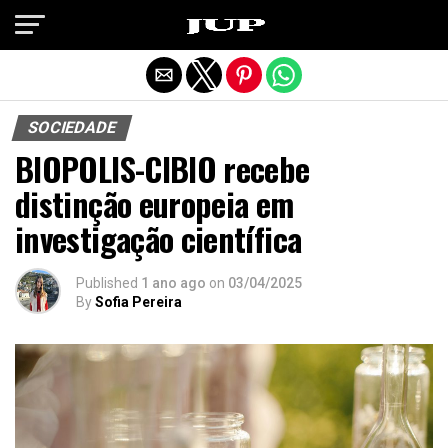
Exit mobile version
SOCIEDADE
BIOPOLIS-CIBIO recebe
distinção europeia em
investigação científica
Published
1 ano ago
on
03/04/2025
By
Sofia Pereira