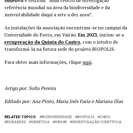
objetivo
é restituir “num centro de investigação
referência mundial na área da biodiversidade e da
sustentabilidade daqui a sete a dez anos”.
As instalações da associação encontram-se no
campus
da
Universidade do Porto, em Vairão.
Em 2023
, iniciou-se a
recuperação da Quinta do Castro
, com o intuito de
transformá-la na futura sede do projeto BIOPOLIS.
Para obter mais informações, clique
aqui
.
Artigo por: Sofia Pereira
Editado por: Ana Pinto, Maria Inês Faria e Mariana Dias
RELATED TOPICS:
BIODIVERSIDADE
BIOPOLIS
CIBIO
EURAXESS
GENÉTICA
HRS4R
INVESTIGAÇÃO CIENTÍFICA