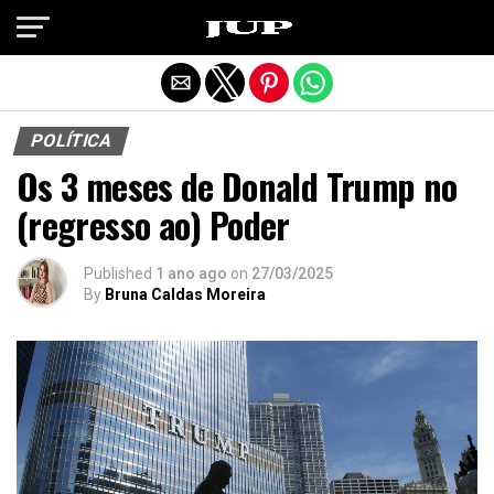
Exit mobile version
POLÍTICA
Os 3 meses de Donald Trump no
(regresso ao) Poder
Published
1 ano ago
on
27/03/2025
By
Bruna Caldas Moreira