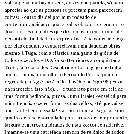
Vale a pena ir a tais museus, de vez em quando, só para
apreciar ao que as pessoas se prestam para parecerem
cultas! Noutro dia dei por mim rodeado de
contemporaneidades quase todas obsoletas e encontrei
duas ou três comadres que destrocavam em termos de
neo-intelectualidade interpretativa. Apaixonei-me logo
por elas enquanto esquartejavam uma daquelas obras
mesmo à Tuga, com a clássica amálgama da glória de
todos os séculos – D. Afonso Henriques a conquistar a
Trofa, lá o coiso dos Descobrimentos, o gajo que tinha
imensa miopia num olho, o Fernando Pessoa (marca
registada), a
tag team
Amália-Eusébio, a Expo 98 (estou
na maroteira, isso não)… – e tudo isto posto em tela de
uma forma hedionda, pirosa… um ultraje! Pensei cá para
mim: Bem, isto se eu for atrás das velhas, até que vai ser
uma tarde bem passada! E assim foi que as segui até um
quadro de uma enormidade (em termos de comprimento,
largura e metros quadrados de mau gosto) considerável.
Imagine-se uma catrefada sem fim de relógios de todos