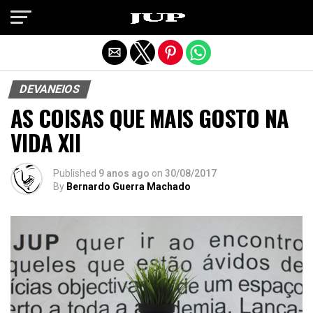
Exit mobile version
DEVANEIOS
AS COISAS QUE MAIS GOSTO NA
VIDA XII
Published
9 anos ago
on
30/08/2017
By
Bernardo Guerra Machado