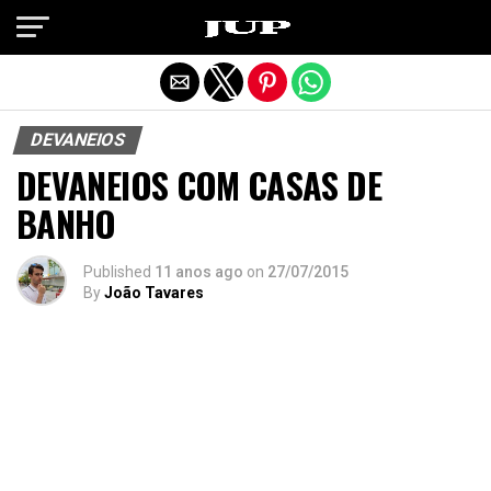
Exit mobile version
DEVANEIOS
DEVANEIOS COM CASAS DE
BANHO
Published
11 anos ago
on
27/07/2015
By
João Tavares