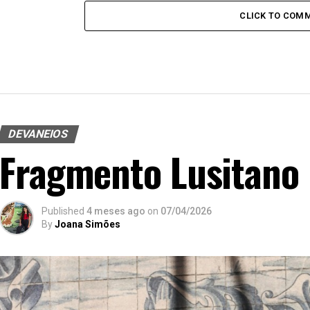
CLICK TO COM
DEVANEIOS
Fragmento Lusitano
Published
4 meses ago
on
07/04/2026
By
Joana Simões