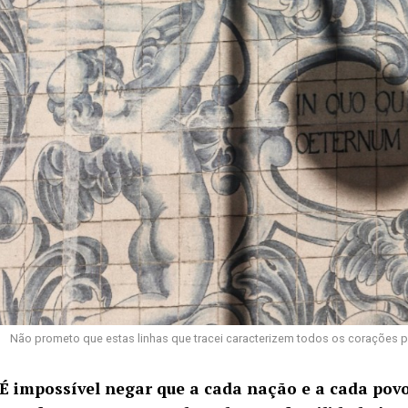
Não prometo que estas linhas que tracei caracterizem todos os corações p
É impossível negar que a cada nação e a cada po