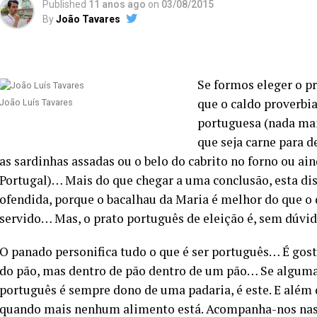
Published
11 anos ago
on
03/08/2015
By
João Tavares
Se formos eleger o pr
que o caldo proverbi
João Luís Tavares
portuguesa (nada mai
que seja carne para 
as sardinhas assadas ou o belo do cabrito no forno ou ai
Portugal)… Mais do que chegar a uma conclusão, esta dis
ofendida, porque o bacalhau da Maria é melhor do que o 
servido… Mas, o prato português de eleição é, sem dúvid
O panado personifica tudo o que é ser português… É gostar
do pão, mas dentro de pão dentro de um pão… Se algum
português é sempre dono de uma padaria, é este. E além 
quando mais nenhum alimento está. Acompanha-nos nas ida