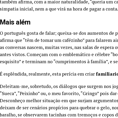
também afirma, com a maior naturalidade, “queria um caf
simpatia inicial, nem a que virá na hora de pagar a conta
Mais além
O português gosta de falar; queixa-se dos aumentos de 
afirma que “têm de tomar um cafézinho” para falarem aind
as conversas nascem, muitas vezes, nas salas de espera 
antes vistos. Começam com o emblemático e célebre “b
esquisito” e terminam no “cumprimentos à família”, e 
É esplêndida, realmente, esta perícia em criar
familiari
Deleitam-me, sobretudo, os diálogos que surgem nos jogo
“Sueca”, “Peixinho” ou, o meu favorito, “Gringo” pois da
Desconheço melhor situação em que surjam argumentos e
deixam de ser cenários propícios para quebrar o gelo, 
baralho, se observarem tacinhas com tremoços e copos de