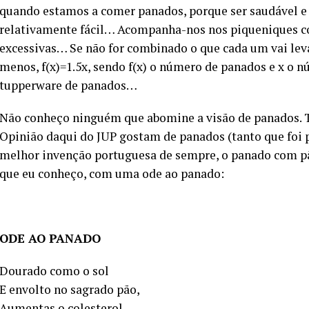
quando estamos a comer panados, porque ser saudável e 
relativamente fácil… Acompanha-nos nos piqueniques co
excessivas… Se não for combinado o que cada um vai levar
menos, f(x)=1.5x, sendo f(x) o número de panados e x o 
tupperware de panados…
Não conheço ninguém que abomine a visão de panados. T
Opinião daqui do JUP gostam de panados (tanto que foi p
melhor invenção portuguesa de sempre, o panado com p
que eu conheço, com uma ode ao panado:
ODE AO PANADO
Dourado como o sol
E envolto no sagrado pão,
Aumentas o colesterol