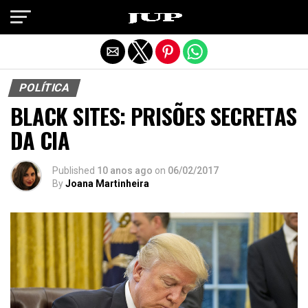
Exit mobile version
POLÍTICA
BLACK SITES: PRISÕES SECRETAS
DA CIA
Published
10 anos ago
on
06/02/2017
By
Joana Martinheira