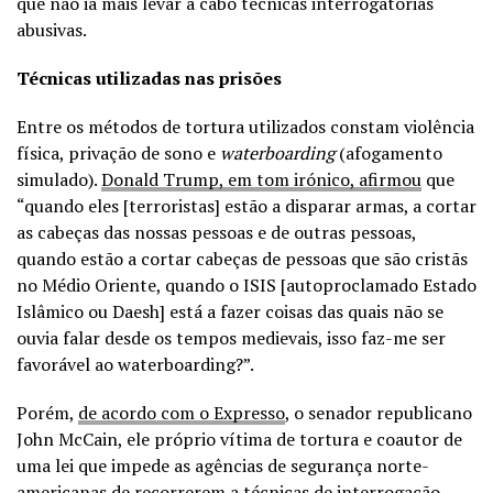
que não ia mais levar a cabo técnicas interrogatórias
abusivas.
Técnicas utilizadas nas prisões
Entre os métodos de tortura utilizados constam violência
física, privação de sono e
waterboarding
(afogamento
simulado).
Donald Trump, em tom irónico, afirmou
que
“quando eles [terroristas] estão a disparar armas, a cortar
as cabeças das nossas pessoas e de outras pessoas,
quando estão a cortar cabeças de pessoas que são cristãs
no Médio Oriente, quando o ISIS [autoproclamado Estado
Islâmico ou Daesh] está a fazer coisas das quais não se
ouvia falar desde os tempos medievais, isso faz-me ser
favorável ao waterboarding?”.
Porém,
de acordo com o Expresso
, o senador republicano
John McCain, ele próprio vítima de tortura e coautor de
uma lei que impede as agências de segurança norte-
americanas de recorrerem a técnicas de interrogação