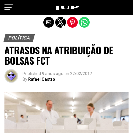
Exit mobile version
POLÍTICA
ATRASOS NA ATRIBUIÇÃO DE
BOLSAS FCT
Published
9 anos ago
on
22/02/2017
By
Rafael Castro