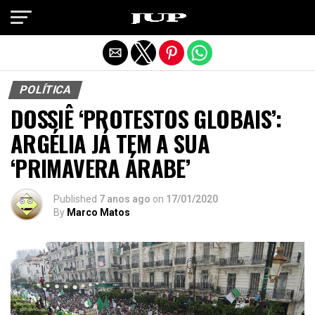
Exit mobile version
POLÍTICA
DOSSIÊ ‘PROTESTOS GLOBAIS’:
ARGÉLIA JÁ TEM A SUA
‘PRIMAVERA ÁRABE’
Published
7 anos ago
on
17/01/2020
By
Marco Matos