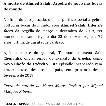
A morte de Ahmed Salah: Argélia de novo nas bocas
do mundo
No final do ano passado
, o clima político-social argelino
voltou às bocas do mundo, após
Ahmed Sala
h, líder
de
facto
da Argélia de março a dezembro de 2019, ter
morrido subitamente, no dia 23 de dezembro
, aos 79
anos, vítima de um ataque cardíaco.
Após a morte do general, Tebboune nomeou Saïd
Chengriha, oficial sénior do Exercito da Argélia
, como
novo Chefe do Exército
. Este episódio inesperado vem
trazer novos desafios ao país, em protesto desde
fevereiro de 2019.
Texto da autoria de Marco Matos. Revisto por Miguel
Marques Ribeiro.
RELATED TOPICS:
ÁRABE
ARGÉLIA
BOUTEFLIKA