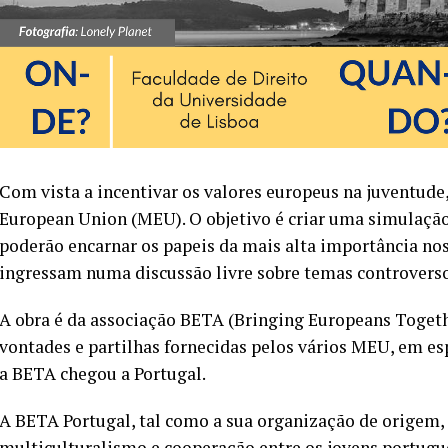
Com vista a incentivar os valores europeus na juventude,
European Union (MEU). O objetivo é criar uma simulação 
poderão encarnar os papeis da mais alta importância no
ingressam numa discussão livre sobre temas controverso
A obra é da associação BETA (Bringing Europeans Togeth
vontades e partilhas fornecidas pelos vários MEU, em esp
a BETA chegou a Portugal.
A BETA Portugal, tal como a sua organização de origem, 
multiculturalismo e cooperação entre os jovens portug