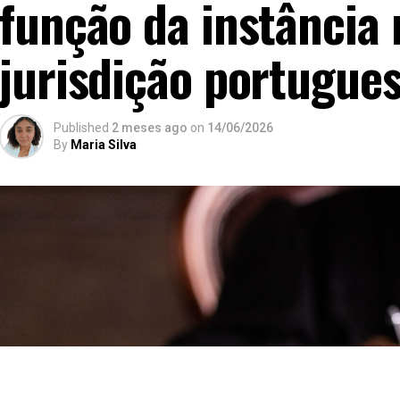
função da instância
jurisdição portugue
Published
2 meses ago
on
14/06/2026
By
Maria Silva