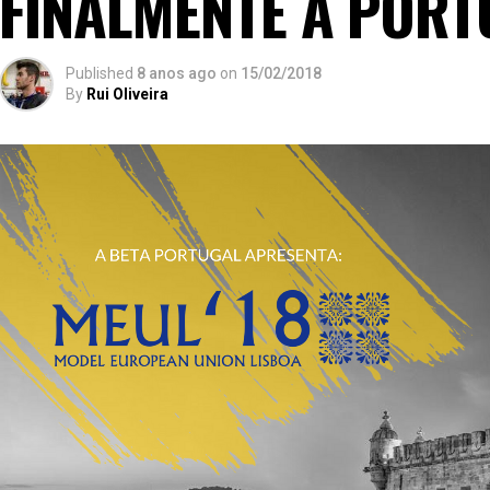
FINALMENTE A PORT
Published
8 anos ago
on
15/02/2018
By
Rui Oliveira