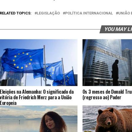
RELATED TOPICS:
LEGISLAÇÃO
POLÍTICA INTERNACIONAL
UNIÃO 
YOU MAY L
Eleições na Alemanha: O significado da
Os 3 meses de Donald Tr
vitória de Friedrich Merz para a União
(regresso ao) Poder
Europeia