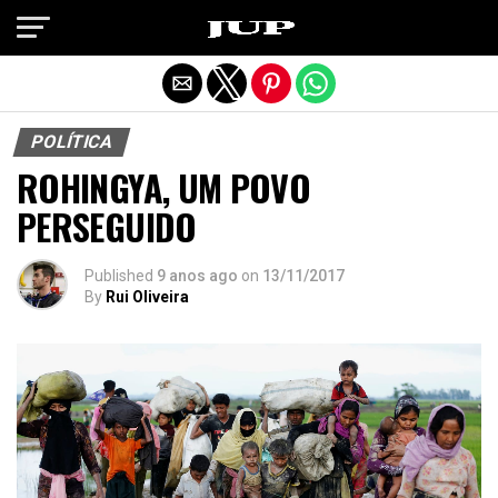
Exit mobile version
POLÍTICA
ROHINGYA, UM POVO
PERSEGUIDO
Published
9 anos ago
on
13/11/2017
By
Rui Oliveira