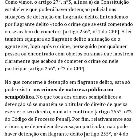
Como vimos, o artigo 27º, nº3, alínea a) da Constituição
estabelece que poderá haver detenção policial nas
situações de detenção em flagrante delito. Entendemos
por flagrante delito «todo o crime que se está cometendo
ou se acabou de cometer» [artigo 256º, nº1 do CPP]. A lei
também equipara ao flagrante delito a situação de o
agente ser, logo após o crime, perseguido por qualquer
pessoa ou encontrado com objetos ou sinais que mostrem
claramente que acabou de cometer o crime ou nele
participar [artigo 256º, nº2 do CPP].
No que concerne à detenção em flagrante delito, esta só
pode existir nos
crimes de natureza pública ou
semipública
. No que toca aos crimes semipúblicos a
detenção só se mantém se o titular do direito de queixa
exercer o seu direito, num ato contínuo [artigo 255º, nº3
do Código de Processo Penal]. Por fim, relativamente aos
crimes que dependem de acusação particular, não pode
haver detenção em flagrante delito [artigo 255º, nº4 do