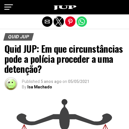
Exit mobile version
QUID JUP
Quid JUP: Em que circunstâncias
pode a polícia proceder a uma
detenção?
Published
5 anos ago
on
05/05/2021
By
Isa Machado