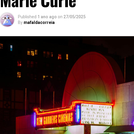
Published
1 ano ago
on
27/05/2025
By
mafaldacorreia