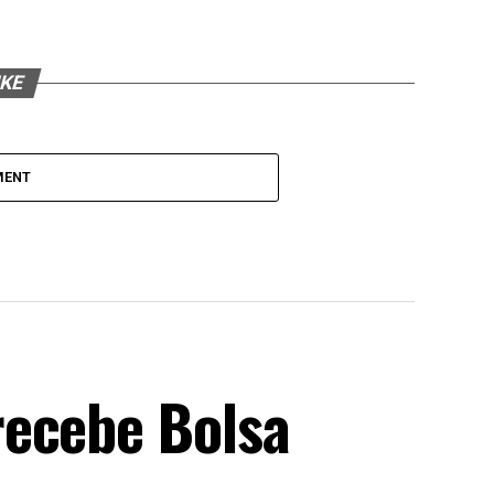
IKE
MENT
recebe Bolsa