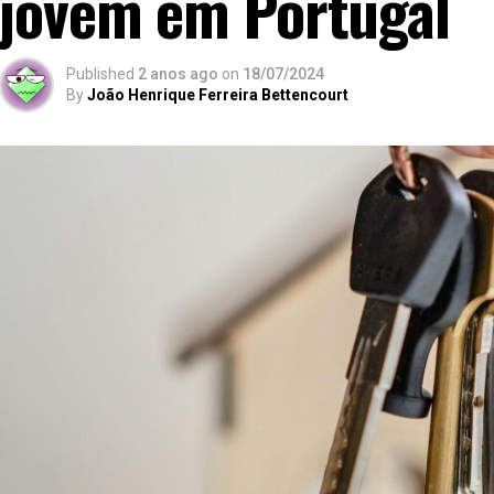
jovem em Portugal
Published
2 anos ago
on
18/07/2024
By
João Henrique Ferreira Bettencourt