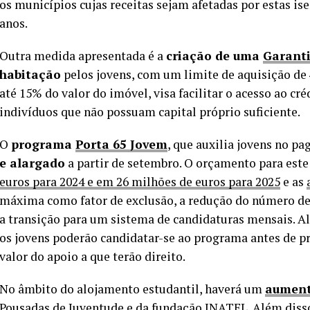
os municípios cujas receitas sejam afetadas por estas is
anos.
Outra medida apresentada é a
criação de uma
Garanti
habitação
pelos jovens, com um limite de aquisição de
até 15% do valor do imóvel, visa facilitar o acesso ao cr
indivíduos que não possuam capital próprio suficiente.
O
programa
Porta 65 Jovem
, que auxilia jovens no 
e alargado
a partir de setembro. O orçamento para est
euros para 2024 e em 26 milhões de euros para 2025
e as
máxima como fator de exclusão, a redução do número de
a transição para um sistema de candidaturas mensais. Al
os jovens poderão candidatar-se ao programa antes de 
valor do apoio a que terão direito.
No âmbito do alojamento estudantil, haverá um
aument
Pousadas de Juventude e da fundação INATEL
. Além diss