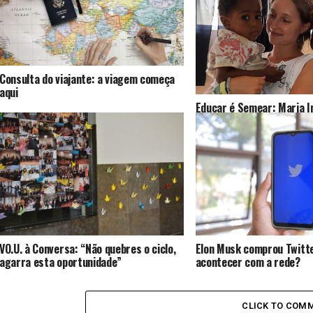
Consulta do viajante: a viagem começa
aqui
Educar é Semear: Maria I
voluntariado
VO.U. à Conversa: “Não quebres o ciclo,
Elon Musk comprou Twitte
agarra esta oportunidade”
acontecer com a rede?
CLICK TO COM