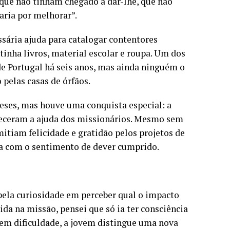
que não tinham chegado a dar-lhe, que não
baria por melhorar”.
sária ajuda para catalogar contentores
inha livros, material escolar e roupa. Um dos
de Portugal há seis anos, mas ainda ninguém o
 pelas casas de órfãos.
eses, mas houve uma conquista especial: a
heceram a ajuda dos missionários. Mesmo sem
itiam felicidade e gratidão pelos projetos de
ra com o sentimento de dever cumprido.
 pela curiosidade em perceber qual o impacto
ida na missão, pensei que só ia ter consciência
em dificuldade, a jovem distingue uma nova