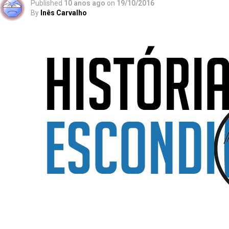
Published
10 anos ago
on
19/10/2016
By
Inês Carvalho