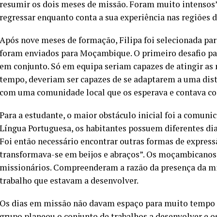
resumir os dois meses de missão. Foram muito intensos”
regressar enquanto conta a sua experiência nas regiões 
Após nove meses de formação, Filipa foi selecionada pa
foram enviados para Moçambique. O primeiro desafio pas
em conjunto. Só em equipa seriam capazes de atingir a
tempo, deveriam ser capazes de se adaptarem a uma disti
com uma comunidade local que os esperava e contava co
Para a estudante, o maior obstáculo inicial foi a comunic
Língua Portuguesa, os habitantes possuem diferentes dia
Foi então necessário encontrar outras formas de express
transformava-se em beijos e abraços”. Os moçambicanos 
missionários. Compreenderam a razão da presença da mi
trabalho que estavam a desenvolver.
Os dias em missão não davam espaço para muito tempo l
grupo planeou o conjunto de trabalhos a desenvolver e 