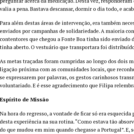
perguntar acerca da medicação. Desta vez, responderam 
valia a pena. Bastava descansar, dormir o dia todo, e aca
Para além destas áreas de intervenção, era também neces
enviados por campanhas de solidariedade. A maioria cont
contentores que chegou a Fonte Boa tinha sido enviado 
tinha aberto. O vestuário que transportara foi distribuído
As metas traçadas foram cumpridas ao longo dos dois m
ligação próxima com as comunidades locais, que recon
se expressarem por palavras, os gestos carinhosos transm
voluntariado. E é esse agradecimento que Filipa relemb
Espírito de Missão
Na hora do regresso, a vontade de ficar só era esquecida
desta experiência na sua rotina. “Como estava tão absorv
do que mudou em mim quando chegasse a Portugal”. E, s