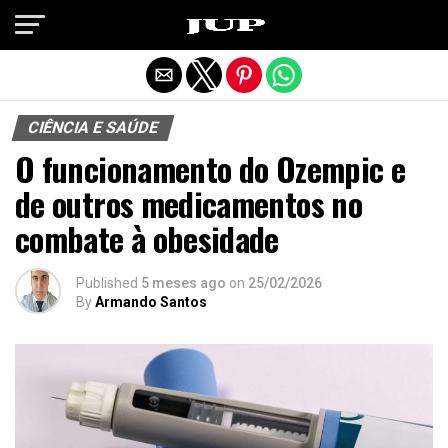
Exit mobile version
CIÊNCIA E SAÚDE
O funcionamento do Ozempic e
de outros medicamentos no
combate à obesidade
Published
5 meses ago
on
25/02/2026
By
Armando Santos