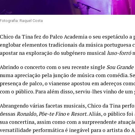
Fotografia: Raquel Costa
Chico da Tina fez do Palco Academia o seu espetáculo a 
englobar elementos tradicionais da música portuguesa
apostar na exploração do subgénero musical
luso-forró
n
Abrindo o concerto com o seu recente single
Sou Grande
numa apreciação pela junção de música com comédia. Sen
presença de palco, o vianense apostou em adereços como
com o público. Para além disso, serviu-lhes vinho de um 
Abrangendo várias facetas musicais, Chico da Tina perf
dessas
Ronaldo
,
Põe-te Fino
e
Resort
. Aliás, o público 
sua concertina, assim como com a surpreendente atuação
versatilidade performática é inegável para o artista do