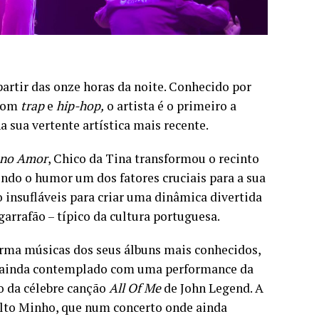
partir das onze horas da noite. Conhecido por
 com
trap
e
hip-hop,
o artista é o primeiro a
a sua vertente artística mais recente.
 no Amor
, Chico da Tina transformou o recinto
do o humor um dos fatores cruciais para a sua
 insufláveis para criar uma dinâmica divertida
garrafão – típico da cultura portuguesa.
orma músicas dos seus álbuns mais conhecidos,
foi ainda contemplado com uma performance da
 da célebre canção
All Of Me
de John Legend. A
 Alto Minho, que num concerto onde ainda