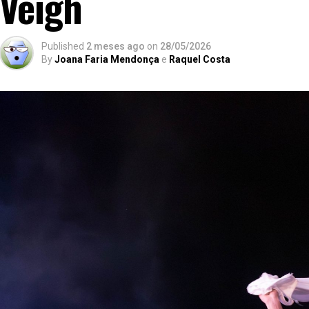
Veigh
Published
2 meses ago
on
28/05/2026
By
Joana Faria Mendonça
e
Raquel Costa