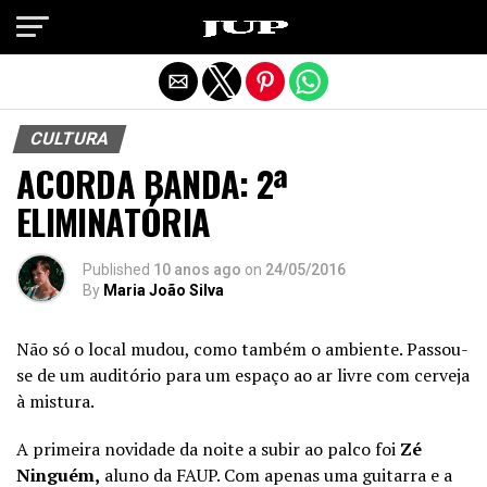
Exit mobile version
CULTURA
ACORDA BANDA: 2ª
ELIMINATÓRIA
Published
10 anos ago
on
24/05/2016
By
Maria João Silva
Não só o local mudou, como também o ambiente. Passou-
se de um auditório para um espaço ao ar livre com cerveja
à mistura.
A primeira novidade da noite a subir ao palco foi
Zé
Ninguém,
aluno da FAUP. Com apenas uma guitarra e a