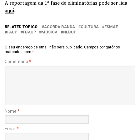
A reportagem da 1ª fase de eliminatórias pode ser lida
aqui
.
RELATED TOPICS:
ACORDA BANDA
CULTURA
ESMAE
FAUP
FBAUP
MÚSICA
NEBUP
O seu endereço de email não será publicado.
Campos obrigatórios
marcados com
*
Comentário
*
Nome
*
Email
*