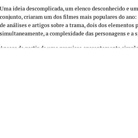
Uma ideia descomplicada, um elenco desconhecido e u
conjunto, criaram um dos filmes mais populares do ano:
de análises e artigos sobre a trama, dois dos elementos p
simultaneamente, a complexidade das personagens e a si
Apesar de partir de uma premissa aparentemente simpl
mais perturbadora através da combinação de elementos d
precisamente nestes meios que se encontra a força evide
A combinação dos ingredientes da trama
Numa tenta
é através do misterioso
One Wish Willow
que Bear Bailey
desejava: o amor intenso da sua amiga e colega de traba
entanto, rapidamente descobre que alguns desejos têm um
A partir do momento em que Bear deseja o amor incondici
de terror, adicionando elementos que moldam uma atmos
do gato falecido, o aproveitamento sexual de Nikki e a su