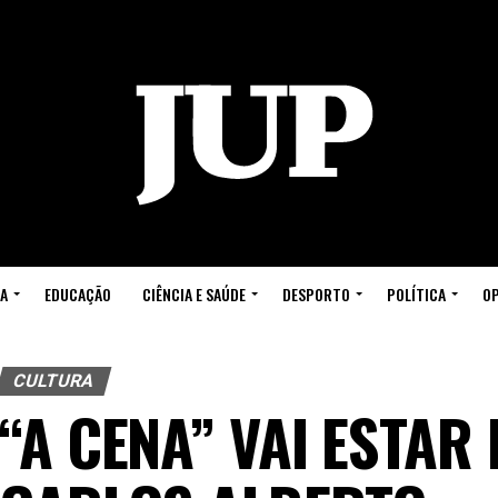
A
EDUCAÇÃO
CIÊNCIA E SAÚDE
DESPORTO
POLÍTICA
OP
CULTURA
“A CENA” VAI ESTAR