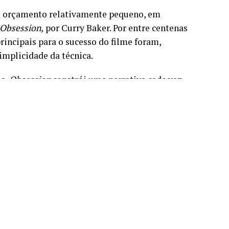
m orçamento relativamente pequeno, em
Obsession,
por Curry Baker. Por entre centenas
rincipais para o sucesso do filme foram,
mplicidade da técnica.
es,
Obsession
constrói uma narrativa cada vez
e terror, comédia e drama psicológico. É
nte da trama, explicando a sua popularidade.
tiva de conquistar o coração da sua paixoneta,
 (Michael Johnston) acaba por ter aquilo que
lho, Nikki Freeman (Inde Navarrette). No
 preço obscuro e sinistro a pagar.
onal de Nikki, a trama inicia o seu percurso
fera cada vez mais perturbadora: a ingestão
a evidente batalha interna. Esta última, apesar