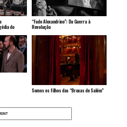
a
“Fado Alexandrino”: Da Guerra à
gédia do
Revolução
Somos os filhos das “Bruxas de Salém”
MENT