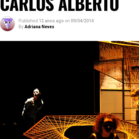
CARLOS ALBERTO
Published
12 anos ago
on
09/04/2014
By
Adriana Neves