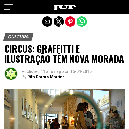
Exit mobile version
CULTURA
CIRCUS: GRAFFITTI E
ILUSTRAÇÃO TÊM NOVA MORADA
Published
11 anos ago
on
16/04/2015
By
Rita Carmo Martins