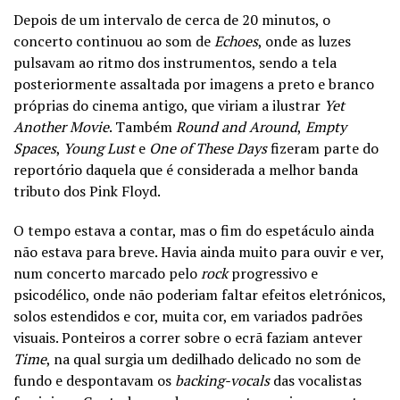
Depois de um intervalo de cerca de 20 minutos, o
concerto continuou ao som de
Echoes
, onde as luzes
pulsavam ao ritmo dos instrumentos, sendo a tela
posteriormente assaltada por imagens a preto e branco
próprias do cinema antigo, que viriam a ilustrar
Yet
Another Movie
. Também
Round and Around
,
Empty
Spaces
,
Young Lust
e
One of These Days
fizeram parte do
reportório daquela que é considerada a melhor banda
tributo dos Pink Floyd.
O tempo estava a contar, mas o fim do espetáculo ainda
não estava para breve. Havia ainda muito para ouvir e ver,
num concerto marcado pelo
rock
progressivo e
psicodélico, onde não poderiam faltar efeitos eletrónicos,
solos estendidos e cor, muita cor, em variados padrões
visuais. Ponteiros a correr sobre o ecrã faziam antever
Time
, na qual surgia um dedilhado delicado no som de
fundo e despontavam os
backing-vocals
das vocalistas