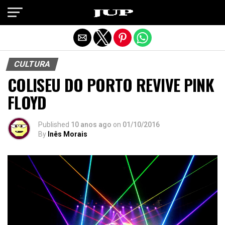
Exit mobile version
CULTURA
COLISEU DO PORTO REVIVE PINK
FLOYD
Published
10 anos ago
on
01/10/2016
By
Inês Morais