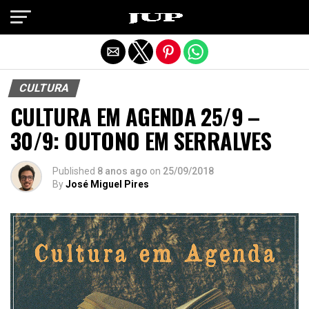
Exit mobile version
CULTURA
CULTURA EM AGENDA 25/9 –
30/9: OUTONO EM SERRALVES
Published
8 anos ago
on
25/09/2018
By
José Miguel Pires