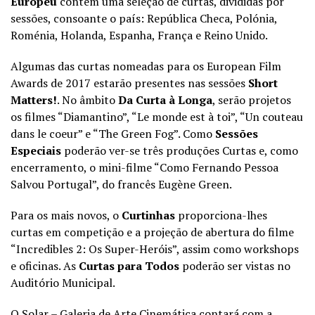
Europeu
contém uma seleção de curtas, divididas por
sessões, consoante o país: República Checa, Polónia,
Roménia, Holanda, Espanha, França e Reino Unido.
Algumas das curtas nomeadas para os European Film
Awards de 2017 estarão presentes nas sessões
Short
Matters!
. No âmbito
Da Curta à Longa
, serão projetos
os filmes “Diamantino”, “Le monde est à toi”, “Un couteau
dans le coeur” e “The Green Fog”. Como
Sessões
Especiais
poderão ver-se três produções Curtas e, como
encerramento, o mini-filme “Como Fernando Pessoa
Salvou Portugal”, do francês Eugène Green.
Para os mais novos, o
Curtinhas
proporciona-lhes
curtas em competição e a projeção de abertura do filme
“Incredibles 2: Os Super-Heróis”, assim como workshops
e oficinas. As
Curtas para Todos
poderão ser vistas no
Auditório Municipal.
O Solar – Galeria de Arte Cinemática contará com a