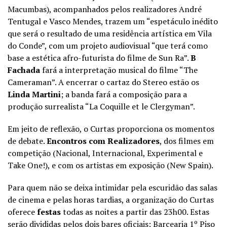
Macumbas), acompanhados pelos realizadores André
Tentugal e Vasco Mendes, trazem um “espetáculo inédito
que será o resultado de uma residência artística em Vila
do Conde”, com um projeto audiovisual “que terá como
base a estética afro-futurista do filme de Sun Ra”.
B
Fachada
fará a interpretação musical do filme “The
Cameraman”. A encerrar o cartaz do Stereo estão os
Linda Martini
; a banda fará a composição para a
produção surrealista “La Coquille et le Clergyman”.
Em jeito de reflexão, o Curtas proporciona os momentos
de debate.
Encontros com Realizadores
, dos filmes em
competição (Nacional, Internacional, Experimental e
Take One!), e com os artistas em exposição (New Spain).
Para quem não se deixa intimidar pela escuridão das salas
de cinema e pelas horas tardias, a organização do Curtas
oferece
festas
todas as noites a partir das 23h00. Estas
serão divididas pelos dois bares oficiais: Barcearia 1º Piso