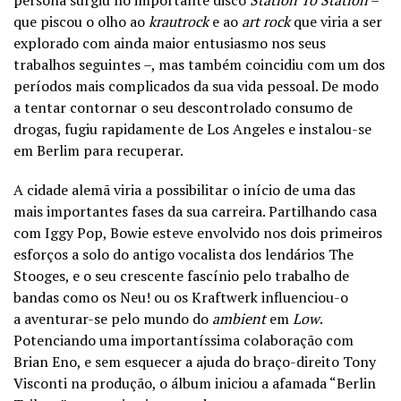
persona surgiu no importante disco
Station To Station
–
que piscou o olho ao
krautrock
e ao
art
rock
que viria a ser
explorado com ainda maior entusiasmo nos seus
trabalhos seguintes –, mas também coincidiu com um dos
períodos mais complicados da sua vida pessoal. De modo
a tentar contornar o seu descontrolado consumo de
drogas, fugiu rapidamente de Los Angeles e instalou-se
em Berlim para recuperar.
A cidade alemã viria a possibilitar o início de uma das
mais importantes fases da sua carreira. Partilhando casa
com Iggy Pop, Bowie esteve envolvido nos dois primeiros
esforços a solo do antigo vocalista dos lendários The
Stooges, e o seu crescente fascínio pelo trabalho de
bandas como os Neu! ou os Kraftwerk influenciou-o
a aventurar-se pelo mundo do
ambient
em
Low
.
Potenciando uma importantíssima colaboração com
Brian Eno, e sem esquecer a ajuda do braço-direito Tony
Visconti na produção, o álbum iniciou a afamada “Berlin