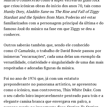
Muitos o conhecerão como a super estrela do
glam rock
que criou icónicas obras do início dos anos 70, tais como
Hunky Dory
,
Aladdin Sane
ou
The Rise and Fall of Ziggy
Stardust and the Spiders from Mars.
Poderão até estar
familiarizados com a personagem principal da última e do
famoso
look
do músico na fase em que Ziggy se deu a
conhecer.
Outros saberão também que, sendo ele conhecido
como
O Camaleão
, o trabalho de David Bowie passou por
inúmeras “encarnações”, cada uma delas um exemplo da
versatilidade, criatividade e singularidade de uma das mais
respeitadas e adoradas figuras da música.
Foi no ano de 1976 que, já com um estatuto
preponderante no panorama artístico, se apresentou
como o icónico, mas controverso, Thin White Duke. Com
o seu cabelo loiro impecavelmente penteado para trás e a
elegante camisa branca que envergava em palco, a