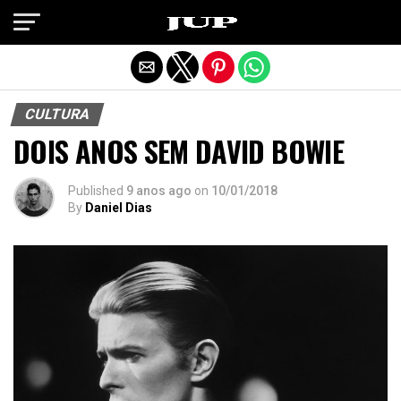
Exit mobile version
CULTURA
DOIS ANOS SEM DAVID BOWIE
Published
9 anos ago
on
10/01/2018
By
Daniel Dias