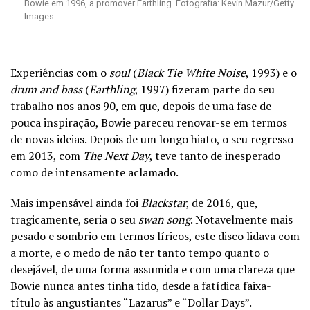
Bowie em 1996, a promover Earthling. Fotografia: Kevin Mazur/Getty
Images.
Experiências com o
soul
(
Black Tie White Noise
, 1993) e o
drum and bass
(
Earthling
, 1997) fizeram parte do seu
trabalho nos anos 90, em que, depois de uma fase de
pouca inspiração, Bowie pareceu renovar-se em termos
de novas ideias. Depois de um longo hiato, o seu regresso
em 2013, com
The Next Day
, teve tanto de inesperado
como de intensamente aclamado.
Mais impensável ainda foi
Blackstar
, de 2016, que,
tragicamente, seria o seu
swan song
. Notavelmente mais
pesado e sombrio em termos líricos, este disco lidava com
a morte, e o medo de não ter tanto tempo quanto o
desejável, de uma forma assumida e com uma clareza que
Bowie nunca antes tinha tido, desde a fatídica faixa-
título às angustiantes “Lazarus” e “Dollar Days”.