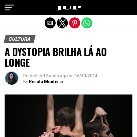
Exit mobile version
CULTURA
A DYSTOPIA BRILHA LÁ AO
LONGE
Published
12 anos ago
on
16/10/2014
By
Renata Monteiro