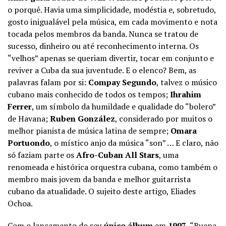
o porquê. Havia uma simplicidade, modéstia e, sobretudo,
gosto inigualável pela música, em cada movimento e nota
tocada pelos membros da banda. Nunca se tratou de
sucesso, dinheiro ou até reconhecimento interna. Os
“velhos” apenas se queriam divertir, tocar em conjunto e
reviver a Cuba da sua juventude. E o elenco? Bem, as
palavras falam por si:
Compay Segundo
, talvez o músico
cubano mais conhecido de todos os tempos;
Ihrahim
Ferrer
, um símbolo da humildade e qualidade do “bolero”
de Havana;
Ruben González
, considerado por muitos o
melhor pianista de música latina de sempre;
Omara
Portuondo
, o místico anjo da música “son” … E claro, não
só faziam parte os
Afro-Cuban All Stars
, uma
renomeada e histórica orquestra cubana, como também o
membro mais jovem da banda e melhor guitarrista
cubano da atualidade. O sujeito deste artigo, Eliades
Ochoa.
Com o lançamento do seu
único álbum
em
1997
, “Buena