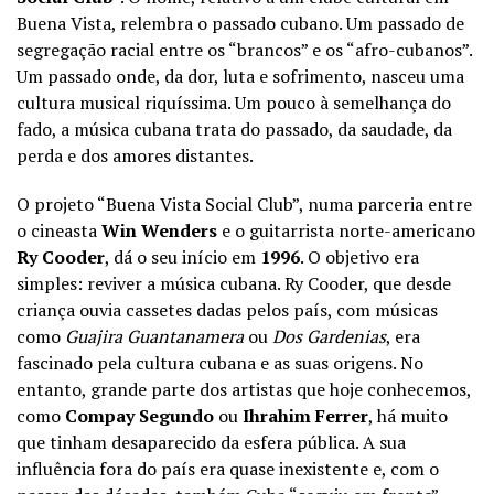
Buena Vista, relembra o passado cubano. Um passado de
segregação racial entre os “brancos” e os “afro-cubanos”.
Um passado onde, da dor, luta e sofrimento, nasceu uma
cultura musical riquíssima. Um pouco à semelhança do
fado, a música cubana trata do passado, da saudade, da
perda e dos amores distantes.
O projeto “Buena Vista Social Club”, numa parceria entre
o cineasta
Win Wenders
e o guitarrista norte-americano
Ry Cooder
, dá o seu início em
1996
. O objetivo era
simples: reviver a música cubana. Ry Cooder, que desde
criança ouvia cassetes dadas pelos país, com músicas
como
Guajira Guantanamera
ou
Dos Gardenias
, era
fascinado pela cultura cubana e as suas origens. No
entanto, grande parte dos artistas que hoje conhecemos,
como
Compay Segundo
ou
Ihrahim Ferrer
, há muito
que tinham desaparecido da esfera pública. A sua
influência fora do país era quase inexistente e, com o