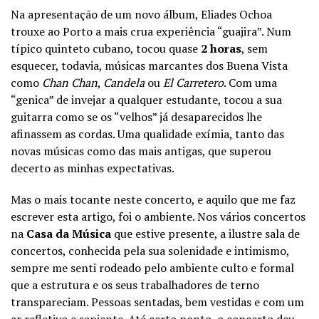
Na apresentação de um novo álbum, Eliades Ochoa
trouxe ao Porto a mais crua experiência “guajira”. Num
típico quinteto cubano, tocou quase
2 horas
, sem
esquecer, todavia, músicas marcantes dos Buena Vista
como
Chan Chan
,
Candela
ou
El Carretero
. Com uma
“genica” de invejar a qualquer estudante, tocou a sua
guitarra como se os “velhos” já desaparecidos lhe
afinassem as cordas. Uma qualidade exímia, tanto das
novas músicas como das mais antigas, que superou
decerto as minhas expectativas.
Mas o mais tocante neste concerto, e aquilo que me faz
escrever esta artigo, foi o ambiente. Nos vários concertos
na
Casa da Música
que estive presente, a ilustre sala de
concertos, conhecida pela sua solenidade e intimismo,
sempre me senti rodeado pelo ambiente culto e formal
que a estrutura e os seus trabalhadores de terno
transpareciam. Pessoas sentadas, bem vestidas e com um
ar refletivo e sapiente. Até certo ponto, o concerto deu-