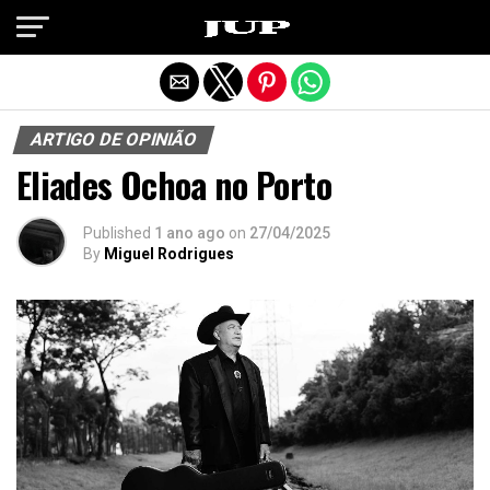
Exit mobile version
ARTIGO DE OPINIÃO
Eliades Ochoa no Porto
Published
1 ano ago
on
27/04/2025
By
Miguel Rodrigues