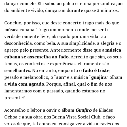
dançar com ele. Ela subiu ao palco e, numa personificação
do ambiente vivido, dançaram durante quase 3 minutos.
Concluo, por isso, que deste concerto trago mais do que
música cubana. Trago um momento onde me senti
verdadeiramente livre, abraçado por uma vida tão
desconhecida, como bela. A sua simplicidade, a alegria e o
apreço pelo presente. Anteriormente disse que a
música
cubana se assemelha ao fado
. Acredito que sim, os seus
temas, os contextos e experiências, claramente são
semelhantes. No entanto, enquanto o
fado é triste
,
pesado e melancólico, o “
son
” e a música “
guajira
” olham
a
vida com agrado
. Porque, afinal, qual o fim de nos
lamentarmos com o passado, quando estamos no
presente?
Aconselho o leitor a ouvir o álbum
Guajiro
de Eliades
Ochoa e a sua obra nos Buena Vista Social Club, e faço
votos de que, tal como eu, consiga ver a vida através dos