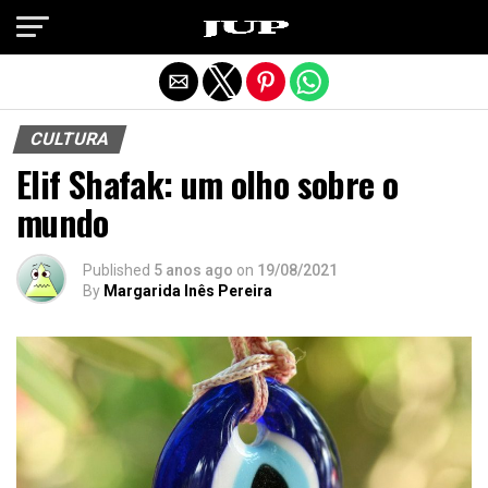
Exit mobile version
CULTURA
Elif Shafak: um olho sobre o
mundo
Published
5 anos ago
on
19/08/2021
By
Margarida Inês Pereira