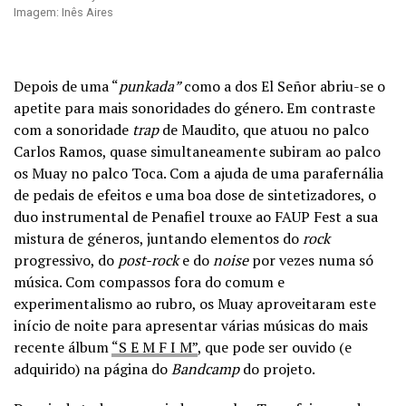
Imagem: Inês Aires
Depois de uma “
punkada”
como a dos El Señor abriu-se o
apetite para mais sonoridades do género. Em contraste
com a sonoridade
trap
de Maudito, que atuou no palco
Carlos Ramos, quase simultaneamente subiram ao palco
os Muay no palco Toca. Com a ajuda de uma parafernália
de pedais de efeitos e uma boa dose de sintetizadores, o
duo instrumental de Penafiel trouxe ao FAUP Fest a sua
mistura de géneros, juntando elementos do
rock
progressivo, do
post-rock
e do
noise
por vezes numa só
música. Com compassos fora do comum e
experimentalismo ao rubro, os Muay aproveitaram este
início de noite para apresentar várias músicas do mais
recente álbum
“S E M F I M”
, que pode ser ouvido (e
adquirido) na página do
Bandcamp
do projeto.