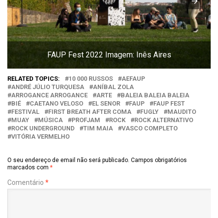
FAUP Fest 2022 Imagem: Inês Aires
RELATED TOPICS:
10 000 RUSSOS
AEFAUP
ANDRÉ JÚLIO TURQUESA
ANÍBAL ZOLA
ARROGANCE ARROGANCE
ARTE
BALEIA BALEIA BALEIA
BIÉ
CAETANO VELOSO
EL SENOR
FAUP
FAUP FEST
FESTIVAL
FIRST BREATH AFTER COMA
FUGLY
MAUDITO
MUAY
MÚSICA
PROFJAM
ROCK
ROCK ALTERNATIVO
ROCK UNDERGROUND
TIM MAIA
VASCO COMPLETO
VITÓRIA VERMELHO
O seu endereço de email não será publicado.
Campos obrigatórios
marcados com
*
Comentário
*