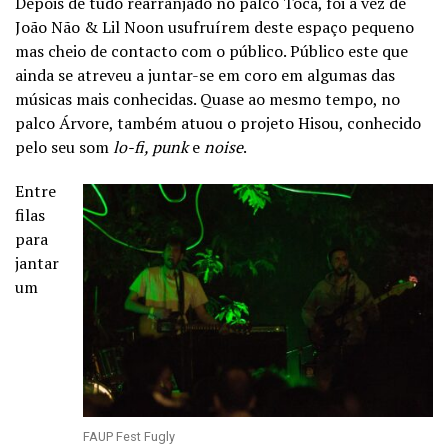
Depois de tudo rearranjado no palco Toca, foi a vez de
João Não & Lil Noon usufruírem deste espaço pequeno
mas cheio de contacto com o público. Público este que
ainda se atreveu a juntar-se em coro em algumas das
músicas mais conhecidas. Quase ao mesmo tempo, no
palco Árvore, também atuou o projeto Hisou, conhecido
pelo seu som
lo-fi, punk
e
noise
.
Entre
filas
para
jantar
um
FAUP Fest Fugly