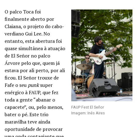
O palco Toca foi
finalmente aberto por
Claiana, o projeto do cabo-
verdiano Gui Lee. No
entanto, esta abertura foi
quase simultânea à atuação
de El Señor no palco
Árvore pelo que, quem já
estava por ali perto, por ali
ficou. El Señor trouxe de
Fafe o seu
punk
super
enérgico à FAUP, que fez
toda a gente “abanar o
capacete”, ou, pelo menos,
FAUP Fest El Señor
Imagem: Inês Aires
bater o pé. Este trio
maravilha teve ainda
oportunidade de provocar
uma onda contagiante que