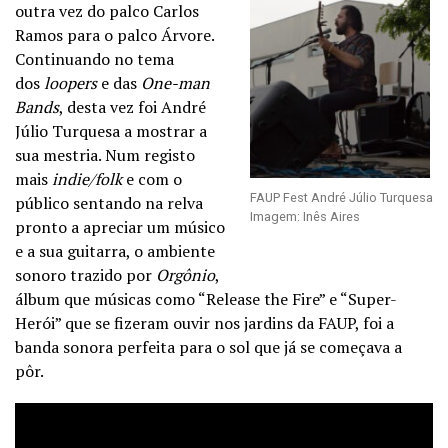
outra vez do palco Carlos
Ramos para o palco Árvore.
Continuando no tema
dos
loopers
e das
One-man
Bands
, desta vez foi André
Júlio Turquesa a mostrar a
sua mestria. Num registo
mais
indie/
folk
e com o
FAUP Fest André Júlio Turquesa
público sentando na relva
Imagem: Inês Aires
pronto a apreciar um músico
e a sua guitarra, o ambiente
sonoro trazido por
Orgônio
,
álbum que músicas como “Release the Fire” e “Super-
Herói” que se fizeram ouvir nos jardins da FAUP, foi a
banda sonora perfeita para o sol que já se começava a
pôr.