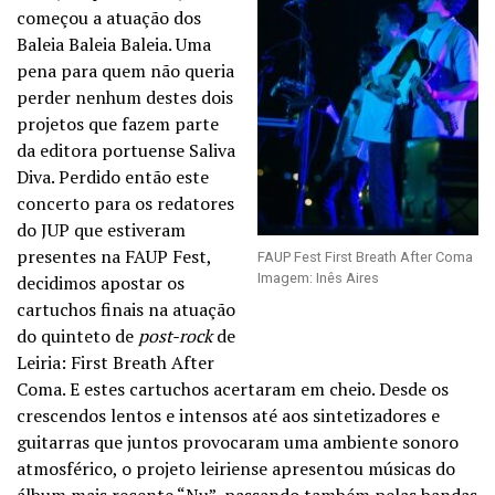
começou a atuação dos
Baleia Baleia Baleia. Uma
pena para quem não queria
perder nenhum destes dois
projetos que fazem parte
da editora portuense Saliva
Diva. Perdido então este
concerto para os redatores
do JUP que estiveram
presentes na FAUP Fest,
FAUP Fest First Breath After Coma
Imagem: Inês Aires
decidimos apostar os
cartuchos finais na atuação
do quinteto de
post-rock
de
Leiria: First Breath After
Coma. E estes cartuchos acertaram em cheio. Desde os
crescendos lentos e intensos até aos sintetizadores e
guitarras que juntos provocaram uma ambiente sonoro
atmosférico, o projeto leiriense apresentou músicas do
álbum mais recente “Nu”, passando também pelas bandas