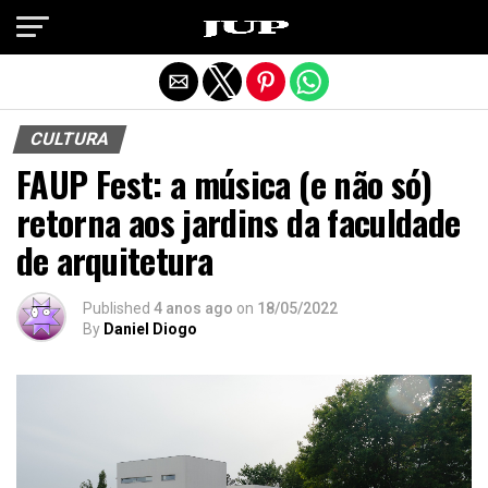
Exit mobile version
CULTURA
FAUP Fest: a música (e não só)
retorna aos jardins da faculdade
de arquitetura
Published
4 anos ago
on
18/05/2022
By
Daniel Diogo