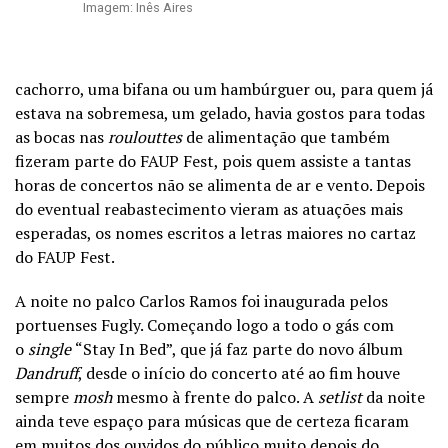
Imagem: Inês Aires
cachorro, uma bifana ou um hambúrguer ou, para quem já
estava na sobremesa, um gelado, havia gostos para todas
as bocas nas
roulouttes
de alimentação que também
fizeram parte do FAUP Fest, pois quem assiste a tantas
horas de concertos não se alimenta de ar e vento. Depois
do eventual reabastecimento vieram as atuações mais
esperadas, os nomes escritos a letras maiores no cartaz
do FAUP Fest.
A noite no palco Carlos Ramos foi inaugurada pelos
portuenses Fugly. Começando logo a todo o gás com
o
single
“Stay In Bed”, que já faz parte do novo álbum
Dandruff
, desde o início do concerto até ao fim houve
sempre
mosh
mesmo à frente do palco. A
setlist
da noite
ainda teve espaço para músicas que de certeza ficaram
em muitos dos ouvidos do público muito depois do