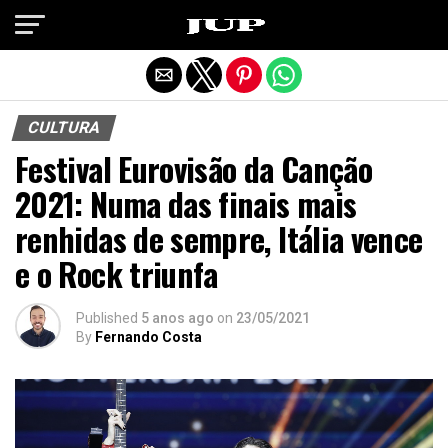
Exit mobile version
CULTURA
Festival Eurovisão da Canção
2021: Numa das finais mais
renhidas de sempre, Itália vence
e o Rock triunfa
Published
5 anos ago
on
23/05/2021
By
Fernando Costa