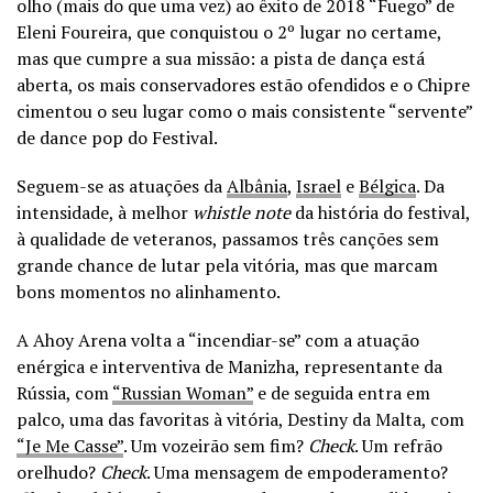
olho (mais do que uma vez) ao êxito de 2018 “Fuego” de
Eleni Foureira, que conquistou o 2º lugar no certame,
mas que cumpre a sua missão: a pista de dança está
aberta, os mais conservadores estão ofendidos e o Chipre
cimentou o seu lugar como o mais consistente “servente”
de dance pop do Festival.
Seguem-se as atuações da
Albânia
,
Israel
e
Bélgica
. Da
intensidade, à melhor
whistle note
da história do festival,
à qualidade de veteranos, passamos três canções sem
grande chance de lutar pela vitória, mas que marcam
bons momentos no alinhamento.
A Ahoy Arena volta a “incendiar-se” com a atuação
enérgica e interventiva de Manizha, representante da
Rússia, com
“Russian Woman”
e de seguida entra em
palco, uma das favoritas à vitória, Destiny da Malta, com
“Je Me Casse”
. Um vozeirão sem fim?
Check
. Um refrão
orelhudo?
Check
. Uma mensagem de empoderamento?