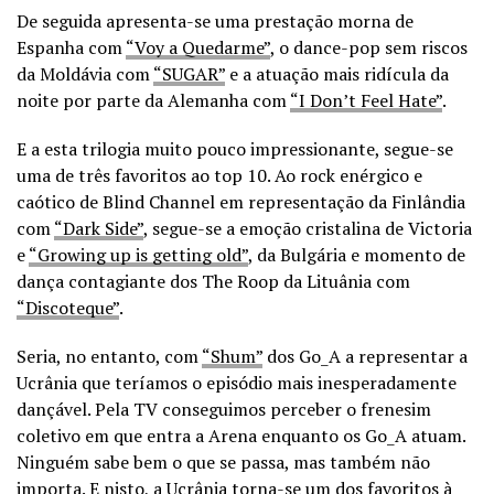
De seguida apresenta-se uma prestação morna de
Espanha com
“Voy a Quedarme”
, o dance-pop sem riscos
da Moldávia com
“SUGAR”
e a atuação mais ridícula da
noite por parte da Alemanha com
“I Don’t Feel Hate”
.
E a esta trilogia muito pouco impressionante, segue-se
uma de três favoritos ao top 10. Ao rock enérgico e
caótico de Blind Channel em representação da Finlândia
com
“Dark Side”
, segue-se a emoção cristalina de Victoria
e
“Growing up is getting old”
, da Bulgária e momento de
dança contagiante dos The Roop da Lituânia com
“Discoteque”
.
Seria, no entanto, com
“Shum”
dos Go_A a representar a
Ucrânia que teríamos o episódio mais inesperadamente
dançável. Pela TV conseguimos perceber o frenesim
coletivo em que entra a Arena enquanto os Go_A atuam.
Ninguém sabe bem o que se passa, mas também não
importa. E nisto, a Ucrânia torna-se um dos favoritos à