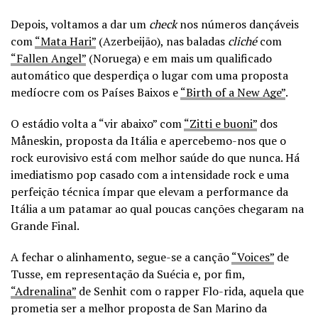
Depois, voltamos a dar um
check
nos números dançáveis
com
“Mata Hari”
(Azerbeijão), nas baladas
cliché
com
“Fallen Angel”
(Noruega) e em mais um qualificado
automático que desperdiça o lugar com uma proposta
medíocre com os Países Baixos e
“Birth of a New Age”
.
O estádio volta a “vir abaixo” com
“Zitti e buoni”
dos
Måneskin, proposta da Itália e apercebemo-nos que o
rock eurovisivo está com melhor saúde do que nunca. Há
imediatismo pop casado com a intensidade rock e uma
perfeição técnica ímpar que elevam a performance da
Itália a um patamar ao qual poucas canções chegaram na
Grande Final.
A fechar o alinhamento, segue-se a canção
“Voices”
de
Tusse, em representação da Suécia e, por fim,
“Adrenalina”
de Senhit com o rapper Flo-rida, aquela que
prometia ser a melhor proposta de San Marino da