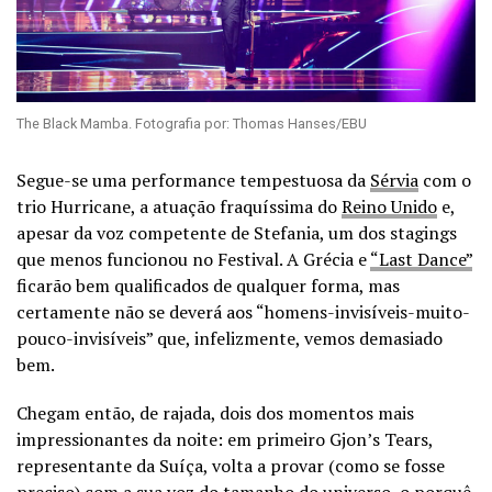
The Black Mamba. Fotografia por: Thomas Hanses/EBU
Segue-se uma performance tempestuosa da
Sérvia
com o
trio Hurricane, a atuação fraquíssima do
Reino Unido
e,
apesar da voz competente de Stefania, um dos stagings
que menos funcionou no Festival. A Grécia e
“Last Dance”
ficarão bem qualificados de qualquer forma, mas
certamente não se deverá aos “homens-invisíveis-muito-
pouco-invisíveis” que, infelizmente, vemos demasiado
bem.
Chegam então, de rajada, dois dos momentos mais
impressionantes da noite: em primeiro Gjon’s Tears,
representante da Suíça, volta a provar (como se fosse
preciso) com a sua voz do tamanho do universo o porquê