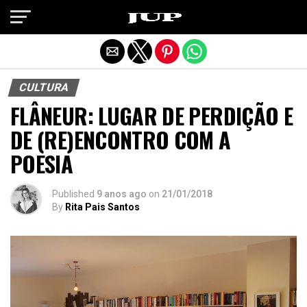
Exit mobile version
CULTURA
FLÂNEUR: LUGAR DE PERDIÇÃO E
DE (RE)ENCONTRO COM A
POESIA
Published
9 anos ago
on
21/01/2018
By
Rita Pais Santos