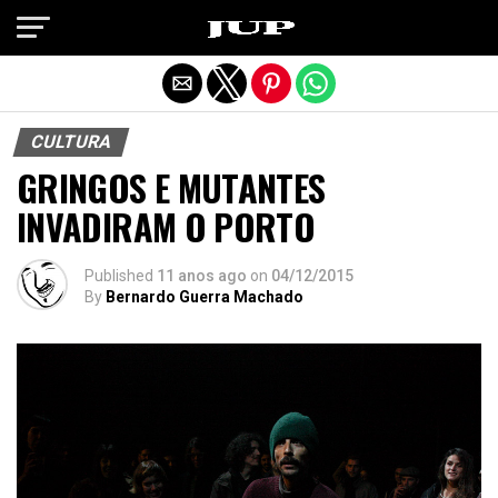
Exit mobile version
CULTURA
GRINGOS E MUTANTES
INVADIRAM O PORTO
Published
11 anos ago
on
04/12/2015
By
Bernardo Guerra Machado