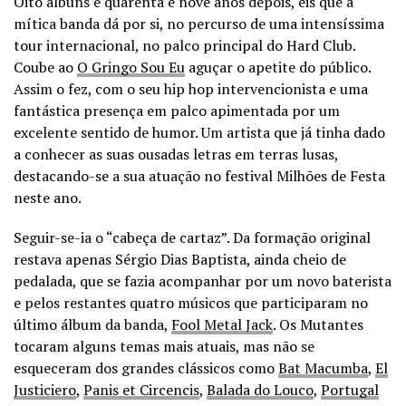
Oito álbuns e quarenta e nove anos depois, eis que a
mítica banda dá por si, no percurso de uma intensíssima
tour internacional, no palco principal do Hard Club.
Coube ao
O Gringo Sou Eu
aguçar o apetite do público.
Assim o fez, com o seu hip hop intervencionista e uma
fantástica presença em palco apimentada por um
excelente sentido de humor. Um artista que já tinha dado
a conhecer as suas ousadas letras em terras lusas,
destacando-se a sua atuação no festival Milhões de Festa
neste ano.
Seguir-se-ia o “cabeça de cartaz”. Da formação original
restava apenas Sérgio Dias Baptista, ainda cheio de
pedalada, que se fazia acompanhar por um novo baterista
e pelos restantes quatro músicos que participaram no
último álbum da banda,
Fool Metal Jack
. Os Mutantes
tocaram alguns temas mais atuais, mas não se
esqueceram dos grandes clássicos como
Bat Macumba
,
El
Justiciero
,
Panis et Circencis
,
Balada do Louco
,
Portugal