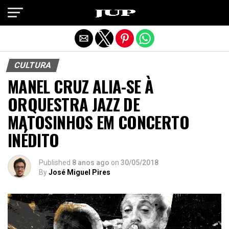
Exit mobile version
CULTURA
MANEL CRUZ ALIA-SE À
ORQUESTRA JAZZ DE
MATOSINHOS EM CONCERTO
INÉDITO
Published
8 anos ago
on
30/05/2018
By
José Miguel Pires