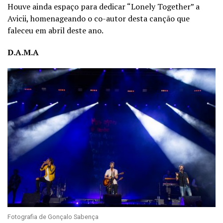
Houve ainda espaço para dedicar “Lonely Together” a
Avicii, homenageando o co-autor desta canção que
faleceu em abril deste ano.
D.A.M.A
Fotografia de Gonçalo Sabença