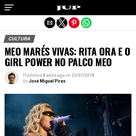
Exit mobile version
CULTURA
MEO MARÉS VIVAS: RITA ORA E O
GIRL POWER NO PALCO MEO
Published
8 anos ago
on
23/07/2018
By
José Miguel Pires