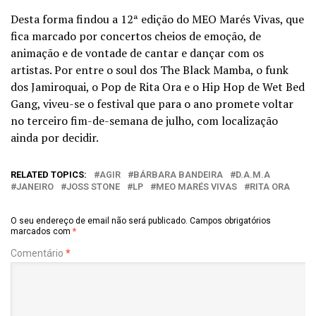
Desta forma findou a 12ª edição do MEO Marés Vivas, que
fica marcado por concertos cheios de emoção, de
animação e de vontade de cantar e dançar com os
artistas. Por entre o soul dos The Black Mamba, o funk
dos Jamiroquai, o Pop de Rita Ora e o Hip Hop de Wet Bed
Gang, viveu-se o festival que para o ano promete voltar
no terceiro fim-de-semana de julho, com localização
ainda por decidir.
RELATED TOPICS:
AGIR
BÁRBARA BANDEIRA
D.A.M.A
JANEIRO
JOSS STONE
LP
MEO MARÉS VIVAS
RITA ORA
O seu endereço de email não será publicado.
Campos obrigatórios
marcados com
*
Comentário
*