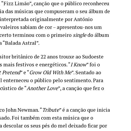
 “Fizz Limão”, canção que o público reconheceu
ncia das músicas que compuseram o seu álbum de
 interpretada originalmente por António
ivaleiros sabiam de cor – apresentou-nos um
ncerto terminou com o primeiro
single
do álbum
a “Balada Astral”.
itor britânico de 22 anos trouxe ao Sudoeste
 mais festivos e energéticos. “
I Know
” foi o
t Pretend
” e “
Grow Old With Me
”. Sentado ao
l enterneceu o público pelo sentimento. Para
cústico de “
Another Love
”, a canção que fez o
ico John Newman. “
Tribute
” é a canção que inicia
ssado. Foi também com esta música que o
 descolar os seus pés do mel deixado ficar por