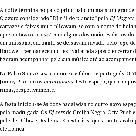
A noite termina no palco principal com mais um grande
O agora considerado “DJ nº1 do planeta” pela
DJ Mag
era 
cartazes e faixas multiplicavam-se com o nome do hola
apresentava o seu
set
com alguns dos maiores êxitos do 
em uníssono, enquanto se deixavam invadir pelo jogo de 
Hardwell permaneceu no festival ainda após o encerrar do
fizeram acompanhar pela sua música até ao acampament
No Palco Santa Casa cantou-se e falou-se português. O
Jimmy P foram os
entertainers
deste espaço, que conqui
rimas, respetivamente.
A festa iniciou-se às doze badaladas no outro novo es
pela madrugada. Os
DJ sets
de Orelha Negra, Octa Push e
pele de Dillaz e Dealema. É nesta área que a noite acab
eletrónica.