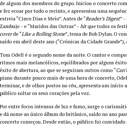
de alguns dos membros do grupo. Iniciou o concerto com
e fez ecoar por todo o recinto, e apresentou uma sequê
estreia “Cinco Dias e Meio”. Antes de “
Reader’s Digest
” –
Zambujo – e “Maridos das Outras” –
hit
que todos os fest
cover
de “
Like a Rolling Stone
”, tema de Bob Dylan. O co
saído em abril deste ano (“Crónicas da Cidade Grande”), 
Tom Odell é o segundo nome da noite. O cantor e compos
ritmos mais melancólicos, equilibrados por alguns êxitos
êxito de abertura, ao que se seguiram outros como “
Can’
piano durante pouco mais de uma hora de concerto, Odel
terminar, e de olhos postos no céu, apresenta um início a
público soltar os seus corações pela voz.
Por entre focos intensos de luz e fumo, surge o carismát
e dá nome ao único álbum do britânico, saído no ano pa
concerto começou. Desde então, o público foi convidado a