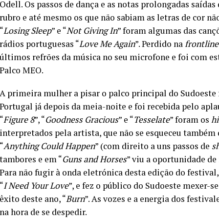
Odell. Os passos de dança e as notas prolongadas saída
rubro e até mesmo os que não sabiam as letras de cor não
“
Losing Sleep
” e “
Not Giving In
” foram algumas das canç
rádios portuguesas “
Love Me Again
”. Perdido na
frontline
últimos refrões da música no seu microfone e foi com 
Palco MEO.
A primeira mulher a pisar o palco principal do Sudoeste 
Portugal já depois da meia-noite e foi recebida pelo apla
“
Figure 8
”, “
Goodness Gracious
” e “
Tesselate
” foram os
hi
interpretados pela artista, que não se esqueceu também
“
Anything Could Happen
” (com direito a uns passos de
s
tambores e em “
Guns and Horses
” viu a oportunidade d
Para não fugir à onda eletrónica desta edição do festival
“
I Need Your Love
”, e fez o público do Sudoeste mexer-se
êxito deste ano, “
Burn
”. As vozes e a energia dos festiva
na hora de se despedir.