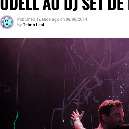
ODELL AO DJ SET D
Published
12 anos ago
on
08/08/2014
By
Telmo Leal