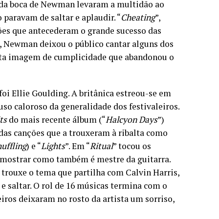
s da boca de Newman levaram a multidão ao
 paravam de saltar e aplaudir. “
Cheating
”,
ões que antecederam o grande sucesso das
, Newman deixou o público cantar alguns dos
esta imagem de cumplicidade que abandonou o
foi Ellie Goulding. A britânica estreou-se em
uso caloroso da generalidade dos festivaleiros.
ts
do mais recente álbum (“
Halcyon Days
”)
 das canções que a trouxeram à ribalta como
huffling
) e “
Lights
”. Em “
Ritual
” tocou os
e mostrar como também é mestre da guitarra.
, trouxe o tema que partilha com Calvin Harris,
 e saltar. O rol de 16 músicas termina com o
leiros deixaram no rosto da artista um sorriso,