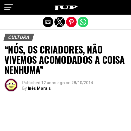
Exit mobile version
CULTURA
“NÓS, OS CRIADORES, NÃO
VIVEMOS ACOMODADOS A COISA
NENHUMA”
Published
12 anos ago
on
28/10/2014
By
Inês Morais