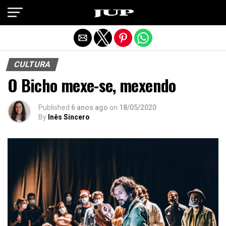
Exit mobile version
CULTURA
O Bicho mexe-se, mexendo
Published
6 anos ago
on
18/05/2020
By
Inês Sincero