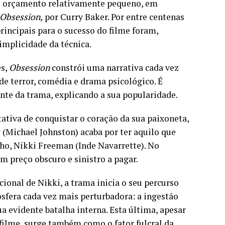
m orçamento relativamente pequeno, em
Obsession,
por Curry Baker. Por entre centenas
rincipais para o sucesso do filme foram,
mplicidade da técnica.
es,
Obsession
constrói uma narrativa cada vez
e terror, comédia e drama psicológico. É
nte da trama, explicando a sua popularidade.
tiva de conquistar o coração da sua paixoneta,
 (Michael Johnston) acaba por ter aquilo que
lho, Nikki Freeman (Inde Navarrette). No
 preço obscuro e sinistro a pagar.
onal de Nikki, a trama inicia o seu percurso
fera cada vez mais perturbadora: a ingestão
a evidente batalha interna. Esta última, apesar
ilme, surge também como o fator fulcral da