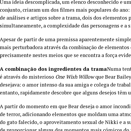
Uma ideia descomplicada, um elenco desconhecido e u
conjunto, criaram um dos filmes mais populares do ano:
de análises e artigos sobre a trama, dois dos elementos p
simultaneamente, a complexidade das personagens e a si
Apesar de partir de uma premissa aparentemente simpl
mais perturbadora através da combinação de elementos d
precisamente nestes meios que se encontra a força evide
A combinação dos ingredientes da trama
Numa tenta
é através do misterioso
One Wish Willow
que Bear Bailey
desejava: o amor intenso da sua amiga e colega de traba
entanto, rapidamente descobre que alguns desejos têm um
A partir do momento em que Bear deseja o amor incondici
de terror, adicionando elementos que moldam uma atmos
do gato falecido, o aproveitamento sexual de Nikki e a su
de proporcionar alguns dos momentos mais cómicos do f