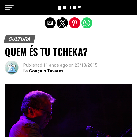
Exit mobile version
CULTURA
QUEM ÉS TU TCHEKA?
Published
11 anos ago
on
23/10/2015
By
Gonçalo Tavares