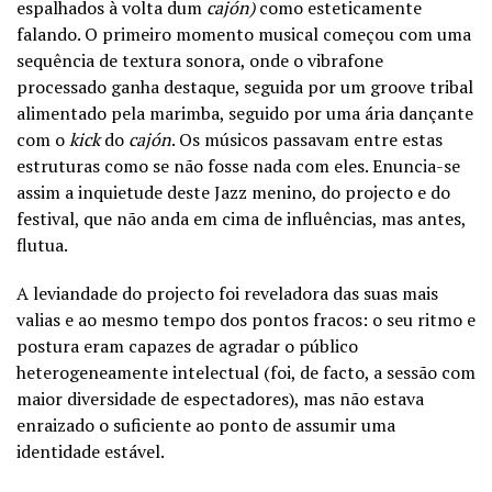
espalhados à volta dum
caj
ó
n)
como esteticamente
falando. O primeiro momento musical começou com uma
sequência de textura sonora, onde o vibrafone
processado ganha destaque, seguida por um groove tribal
alimentado pela marimba, seguido por uma ária dançante
com o
kick
do
caj
ó
n
. Os músicos passavam entre estas
estruturas como se não fosse nada com eles. Enuncia-se
assim a inquietude deste Jazz menino, do projecto e do
festival, que não anda em cima de influências, mas antes,
flutua.
A leviandade do projecto foi reveladora das suas mais
valias e ao mesmo tempo dos pontos fracos: o seu ritmo e
postura eram capazes de agradar o público
heterogeneamente intelectual (foi, de facto, a sessão com
maior diversidade de espectadores), mas não estava
enraizado o suficiente ao ponto de assumir uma
identidade estável.